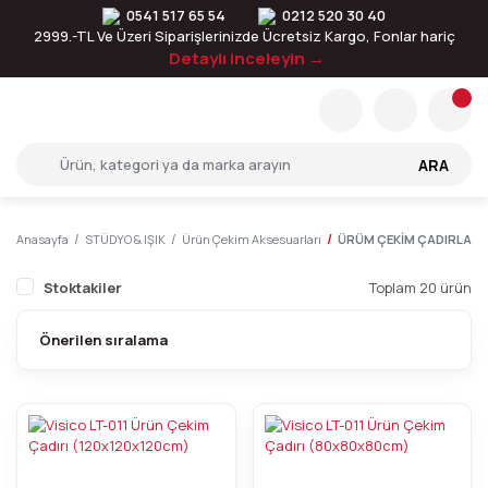
0541 517 65 54
0212 520 30 40
2999.-TL Ve Üzeri Siparişlerinizde Ücretsiz Kargo, Fonlar hariç
Detaylı inceleyin →
ARA
Anasayfa
STÜDYO & IŞIK
Ürün Çekim Aksesuarları
ÜRÜM ÇEKİM ÇADIRLARI
Stoktakiler
Toplam 20 ürün