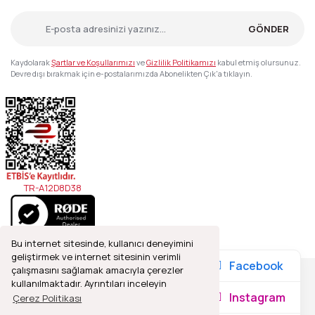
GÖNDER
Kaydolarak
Şartlar ve Koşullarımızı
ve
Gizlilik Politikamızı
kabul etmiş olursunuz.
Devre dışı bırakmak için e-postalarımızda Abonelikten Çık'a tıklayın.
TR-A12D8D38
Bu internet sitesinde, kullanıcı deneyimini
geliştirmek ve internet sitesinin verimli
Facebook
çalışmasını sağlamak amacıyla çerezler
kullanılmaktadır. Ayrıntıları inceleyin
2021© Refleks Fotoğrafçılık, Tüm Hakları Saklıdır.
Instagram
Çerez Politikası