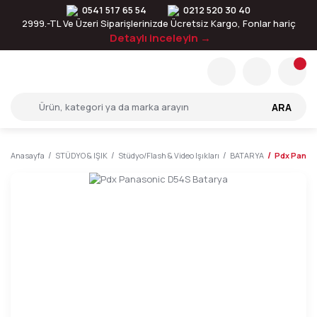
0541 517 65 54
0212 520 30 40
2999.-TL Ve Üzeri Siparişlerinizde Ücretsiz Kargo, Fonlar hariç
Detaylı inceleyin →
ARA
Anasayfa
STÜDYO & IŞIK
Stüdyo/Flash & Video Işıkları
BATARYA
Pdx Panas