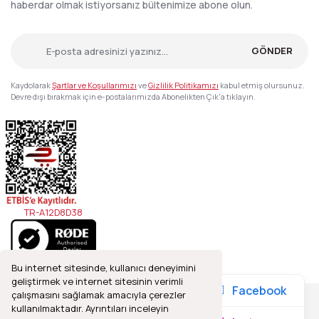
haberdar olmak istiyorsanız bültenimize abone olun.
GÖNDER
Kaydolarak
Şartlar ve Koşullarımızı
ve
Gizlilik Politikamızı
kabul etmiş olursunuz.
Devre dışı bırakmak için e-postalarımızda Abonelikten Çık'a tıklayın.
TR-A12D8D38
Bu internet sitesinde, kullanıcı deneyimini
geliştirmek ve internet sitesinin verimli
Facebook
çalışmasını sağlamak amacıyla çerezler
kullanılmaktadır. Ayrıntıları inceleyin
2021© Refleks Fotoğrafçılık, Tüm Hakları Saklıdır.