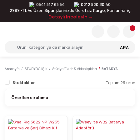
0541 517 65 54
0212 520 30 40
2999.-TL Ve Üzeri Siparişlerinizde Ücretsiz Kargo, Fonlar hariç
Detaylı inceleyin →
ARA
Anasayfa
STÜDYO & IŞIK
Stüdyo/Flash & Video Işıkları
BATARYA
Stoktakiler
Toplam 29 ürün