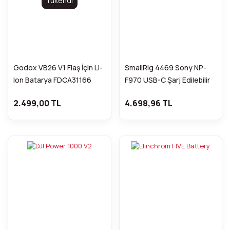
Tükendi
Godox VB26 V1 Flaş İçin Li-
SmallRig 4469 Sony NP-
Ion Batarya FDCA31166
F970 USB-C Şarj Edilebilir
Kamera Pili (Siyah)
2.499,00 TL
4.698,96 TL