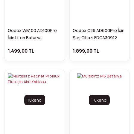
Godox WB100 AD100Pro
Godox C26 AD600Pro İçin
İçin Li-on Batarya
Şarj Cihazı FDCA30912
FDCA31331
1.499,00 TL
1.899,00 TL
Tükendi
Tükendi