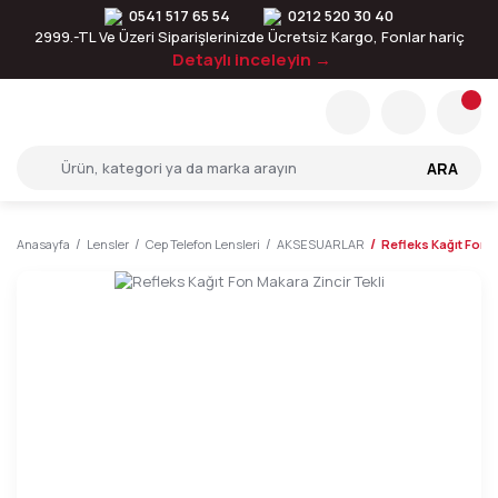
0541 517 65 54
0212 520 30 40
2999.-TL Ve Üzeri Siparişlerinizde Ücretsiz Kargo, Fonlar hariç
Detaylı inceleyin →
ARA
Anasayfa
Lensler
Cep Telefon Lensleri
AKSESUARLAR
Refleks Kağıt Fon M