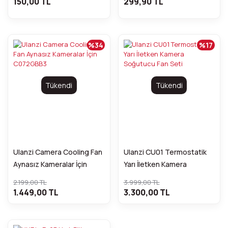
150,00 TL
299,90 TL
%34
%17
Tükendi
Tükendi
Ulanzi Camera Cooling Fan
Ulanzi CU01 Termostatik
Aynasız Kameralar İçin
Yarı İletken Kamera
C072GBB3
Soğutucu Fan Seti
2.199,00 TL
3.999,00 TL
1.449,00 TL
3.300,00 TL