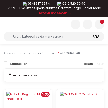
0541 517 65 54
0212 520 30 40
2999.-TL Ve Üzeri Siparişlerinizde Ücretsiz Kargo, Fonlar hariç
Detaylı inceleyin →
ARA
Anasayfa
Lensler
Cep Telefon Lensleri
AKSESUARLAR
Stoktakiler
Toplam 21 ürün
%36