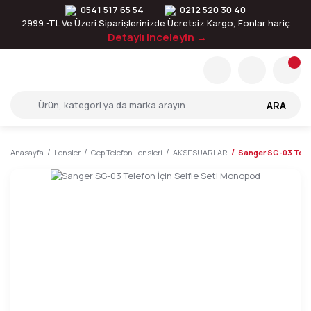
0541 517 65 54
0212 520 30 40
2999.-TL Ve Üzeri Siparişlerinizde Ücretsiz Kargo, Fonlar hariç
Detaylı inceleyin →
ARA
Anasayfa
Lensler
Cep Telefon Lensleri
AKSESUARLAR
Sanger SG-03 Telef