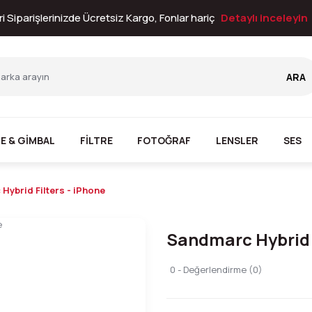
i Siparişlerinizde Ücretsiz Kargo, Fonlar hariç
Detaylı inceleyin
ARA
E & GİMBAL
FİLTRE
FOTOĞRAF
LENSLER
SES
Hybrid Filters - iPhone
Sandmarc Hybrid F
0 - Değerlendirme (0)