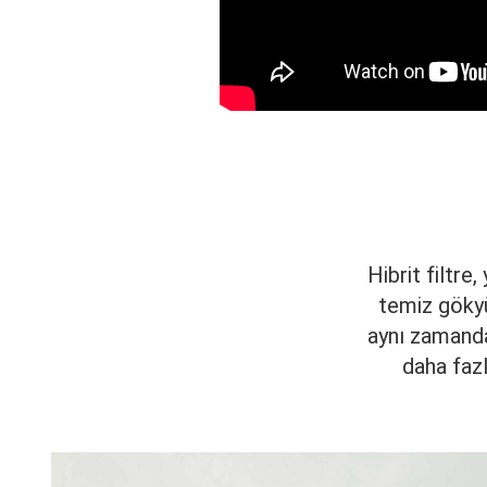
Hibrit filtre,
temiz gökyü
aynı zamanda 
daha fazl