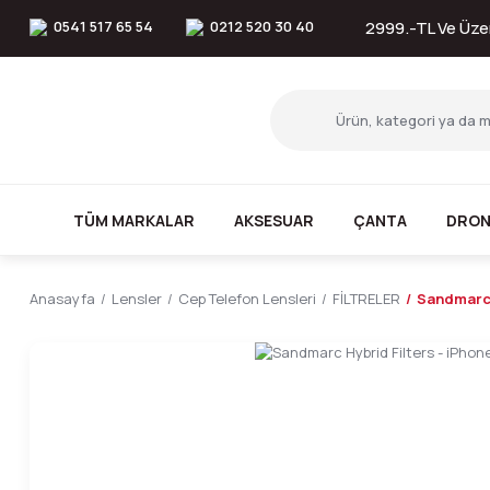
0541 517 65 54
0212 520 30 40
2999.-TL Ve Üzer
TÜM MARKALAR
AKSESUAR
ÇANTA
DRON
Anasayfa
Lensler
Cep Telefon Lensleri
FİLTRELER
Sandmarc 