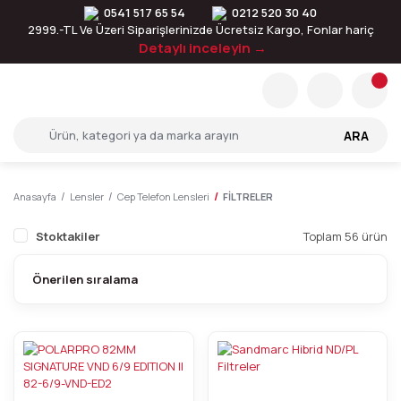
0541 517 65 54
0212 520 30 40
2999.-TL Ve Üzeri Siparişlerinizde Ücretsiz Kargo, Fonlar hariç
Detaylı inceleyin →
ARA
Anasayfa
Lensler
Cep Telefon Lensleri
FİLTRELER
Stoktakiler
Toplam 56 ürün