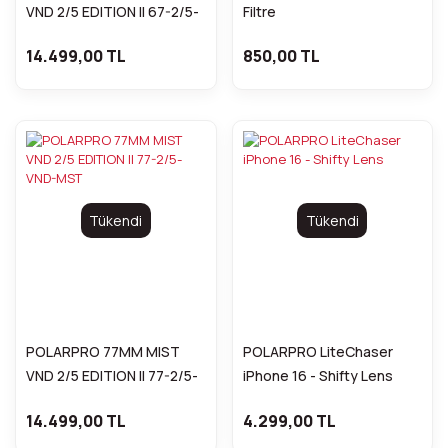
VND 2/5 EDITION II 67-2/5-
Filtre
VND-MST (MST-EDII-67-
14.499,00 TL
850,00 TL
2/5)
Tükendi
Tükendi
POLARPRO 77MM MIST
POLARPRO LiteChaser
VND 2/5 EDITION II 77-2/5-
iPhone 16 - Shifty Lens
VND-MST
14.499,00 TL
4.299,00 TL