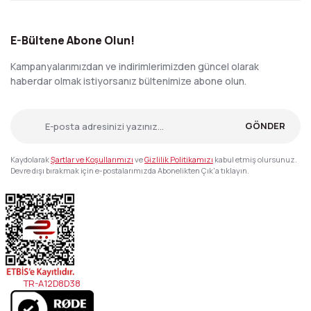
E-Bültene Abone Olun!
Kampanyalarımızdan ve indirimlerimizden güncel olarak
haberdar olmak istiyorsanız bültenimize abone olun.
GÖNDER
Kaydolarak
Şartlar ve Koşullarımızı
ve
Gizlilik Politikamızı
kabul etmiş olursunuz.
Devre dışı bırakmak için e-postalarımızda Abonelikten Çık'a tıklayın.
TR-A12D8D38