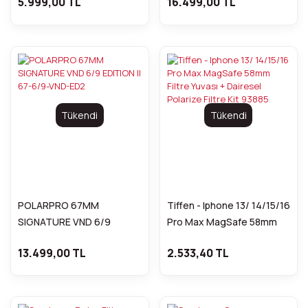
5.999,00 TL
16.499,00 TL
MCKINNON
Tükendi
Tükendi
POLARPRO 67MM
Tiffen - Iphone 13/ 14/15/16
SIGNATURE VND 6/9
Pro Max MagSafe 58mm
EDITION II 67-6/9-VND-ED2
Filtre Yuvası + Dairesel
13.499,00 TL
2.533,40 TL
Polarize Filtre Kit 93885