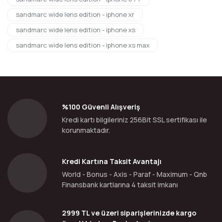
sandmarc wide lens edition - iphone xr
sandmarc wide lens edition - iphone xs
sandmarc wide lens edition - iphone xs max
%100 Güvenli Alışveriş
Kredi kartı bilgileriniz 256Bit SSL sertifikası ile
korunmaktadır.
Kredi Kartına Taksit Avantajı
World - Bonus - Axis - Paraf - Maximum - Qnb
Finansbank kartlarına 4 taksit imkanı
2999 TL ve üzeri siparişlerinizde kargo