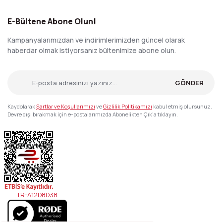
E-Bültene Abone Olun!
Kampanyalarımızdan ve indirimlerimizden güncel olarak
haberdar olmak istiyorsanız bültenimize abone olun.
GÖNDER
Kaydolarak
Şartlar ve Koşullarımızı
ve
Gizlilik Politikamızı
kabul etmiş olursunuz.
Devre dışı bırakmak için e-postalarımızda Abonelikten Çık'a tıklayın.
TR-A12D8D38