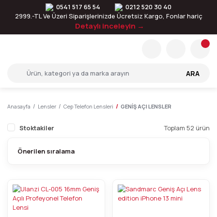
0541 517 65 54
0212 520 30 40
2999.-TL Ve Üzeri Siparişlerinizde Ücretsiz Kargo, Fonlar hariç
Detaylı inceleyin →
ARA
Anasayfa
Lensler
Cep Telefon Lensleri
GENİŞ AÇI LENSLER
Stoktakiler
Toplam 52 ürün