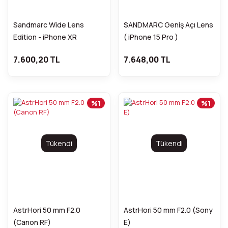
Sandmarc Wide Lens
SANDMARC Geniş Açı Lens
Edition - iPhone XR
( iPhone 15 Pro )
7.600,20 TL
7.648,00 TL
%1
%1
Tükendi
Tükendi
AstrHori 50 mm F2.0
AstrHori 50 mm F2.0 (Sony
(Canon RF)
E)