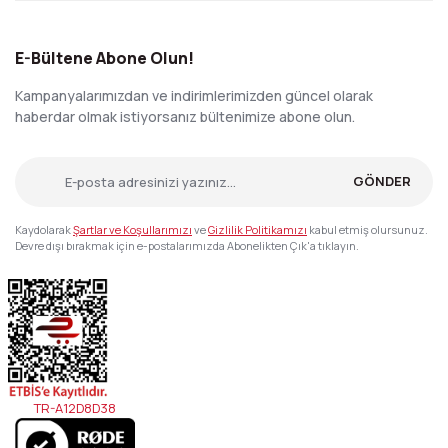
E-Bültene Abone Olun!
Kampanyalarımızdan ve indirimlerimizden güncel olarak
haberdar olmak istiyorsanız bültenimize abone olun.
GÖNDER
Kaydolarak
Şartlar ve Koşullarımızı
ve
Gizlilik Politikamızı
kabul etmiş olursunuz.
Devre dışı bırakmak için e-postalarımızda Abonelikten Çık'a tıklayın.
TR-A12D8D38