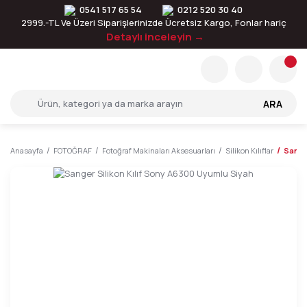
0541 517 65 54
0212 520 30 40
2999.-TL Ve Üzeri Siparişlerinizde Ücretsiz Kargo, Fonlar hariç
Detaylı inceleyin →
ARA
Anasayfa
FOTOĞRAF
Fotoğraf Makinaları Aksesuarları
Silikon Kılıflar
Sanger