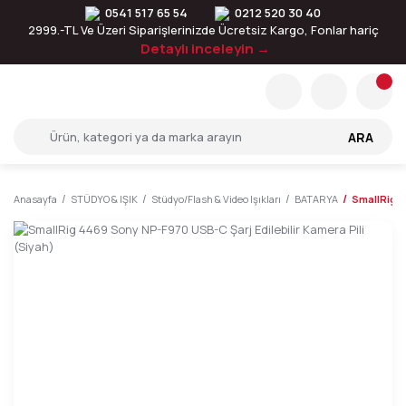
0541 517 65 54
0212 520 30 40
2999.-TL Ve Üzeri Siparişlerinizde Ücretsiz Kargo, Fonlar hariç
Detaylı inceleyin →
ARA
Anasayfa
STÜDYO & IŞIK
Stüdyo/Flash & Video Işıkları
BATARYA
SmallRig 4