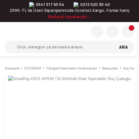
0541 517 65 54
0212 520 30 40
2999.-TL Ve Üzeri Siparişlerinizde Ücretsiz Kargo, Fonlar hariç
Detaylı inceleyin →
ARA
Anasayfa
FOTOĞRAF
Fotoğraf Makinaları Aksesuarları
Bataryalar
Güç Kayna