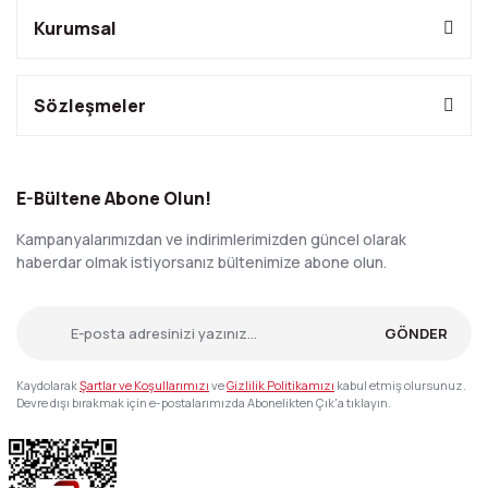
Kurumsal
Sözleşmeler
E-Bültene Abone Olun!
Kampanyalarımızdan ve indirimlerimizden güncel olarak
haberdar olmak istiyorsanız bültenimize abone olun.
GÖNDER
Kaydolarak
Şartlar ve Koşullarımızı
ve
Gizlilik Politikamızı
kabul etmiş olursunuz.
Devre dışı bırakmak için e-postalarımızda Abonelikten Çık'a tıklayın.