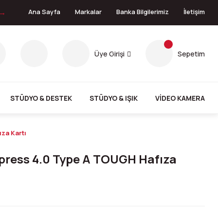
 →
Ana Sayfa
Markalar
Banka Bilgilerimiz
İletişim
Üye Girişi
Sepetim
STÜDYO & DESTEK
STÜDYO & IŞIK
VİDEO KAMERA
za Kartı
ress 4.0 Type A TOUGH Hafıza