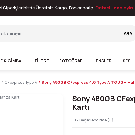
i Siparişlerinizde Ücretsiz Kargo, Fonlar hariç
Detaylı inceleyin
ARA
E & GİMBAL
FİLTRE
FOTOĞRAF
LENSLER
SES
CFexpress Type A
Sony 480GB CFexpress 4.0 Type A TOUGH Hafı
Sony 480GB CFexp
Kartı
0 - Değerlendirme (0)