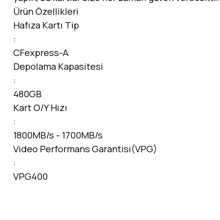
Ürün Özellikleri
Hafıza Kartı Tip
:
CFexpress-A
Depolama Kapasitesi
:
480GB
Kart O/Y Hızı
:
1800MB/s - 1700MB/s
Video Performans Garantisi(VPG)
:
VPG400
Bu ürünün fiyat bilgisi, resim, ürün açıklamalarında ve diğer konular