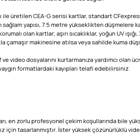
ile üretilen CEA-G serisi kartlar, standart CFexpres
en sağlam yapısı, 7.5 metre yükseklikten düşmelere k
korumalı olan kartlar; aşırı sıcaklıklar, yoğun UV ışığı,
ıkla çamaşır makinesine atılsa veya sahilde kuma düş
af ve video dosyalarını kurtarmanıza yardımcı olan üc
yaygın formatlardaki kayıpları telafi edebilirsiniz.
, en zorlu profesyonel çekim koşullarında bile yüksek
z için tasarlanmıştır. İster yüksek çözünürlüklü vide
.