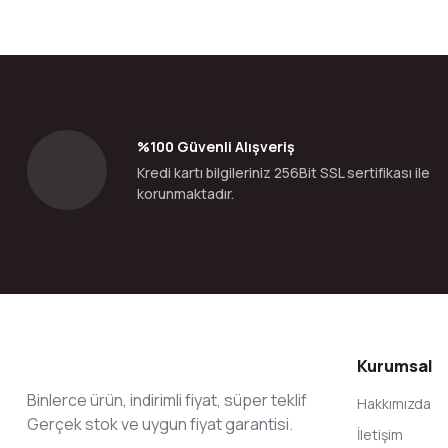
Görüş ve önerileriniz için teşekkür ederiz.
Ürün resmi kalitesiz, bozuk veya görüntülenemiyor.
Ürün açıklamasında eksik bilgiler bulunuyor.
Ürün bilgilerinde hatalar bulunuyor.
%100 Güvenli Alışveriş
Ürün fiyatı diğer sitelerden daha pahalı.
Kredi kartı bilgileriniz 256Bit SSL sertifikası ile
Bu ürüne benzer farklı alternatifler olmalı.
korunmaktadır.
Kurumsal
Binlerce ürün, indirimli fiyat, süper teklif
Hakkımızda
Gerçek stok ve uygun fiyat garantisi.
İletişim