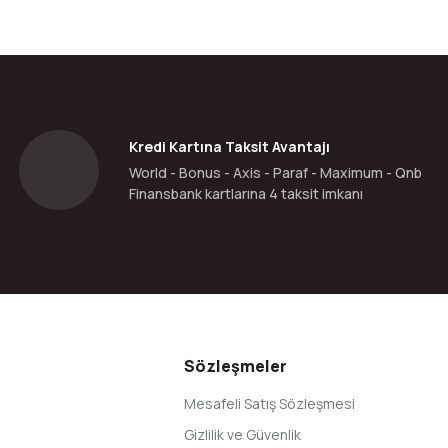
Bu ürüne ilk yorumu siz yapın!
Yorum Yaz
Kredi Kartına Taksit Avantajı
World - Bonus - Axis - Paraf - Maximum - Qnb
Finansbank kartlarına 4 taksit imkanı
Gönder
Sözleşmeler
Mesafeli Satış Sözleşmesi
Gizlilik ve Güvenlik