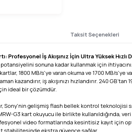
Taksit Seçenekleri
ı: Profesyonel İş Akışınız İçin Ultra Yüksek Hızlı
potansiyelini sonuna kadar kullanmak için ihtiyacını
artlar, 1800 MB/s'ye varan okuma ve 1700 MB/s'ye va
 zaman kazandırır, iş akışınızı hızlandırır. 240 GB’ta
için ideal bir çözümdür.
, Sony'nin gelişmiş flash bellek kontrol teknolojis
W-G3 kart okuyucu ile birlikte kullanıldığında, veri
fesyonel video formatlarında kesintisiz kayıt için o
t stabilitesinde ekstra güvence sağlar.