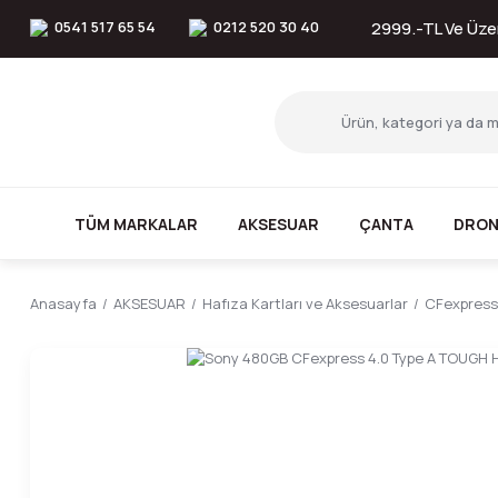
0541 517 65 54
0212 520 30 40
2999.-TL Ve Üzer
TÜM MARKALAR
AKSESUAR
ÇANTA
DRON
Anasayfa
AKSESUAR
Hafıza Kartları ve Aksesuarlar
CFexpress