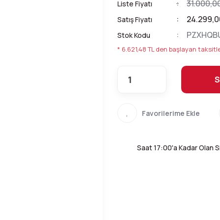
31.000,0
Liste Fiyatı
24.299,0
Satış Fiyatı
PZXHQB
Stok Kodu
* 6.621,48 TL den başlayan taksitle
S
Saat 17:00'a Kadar Olan Si