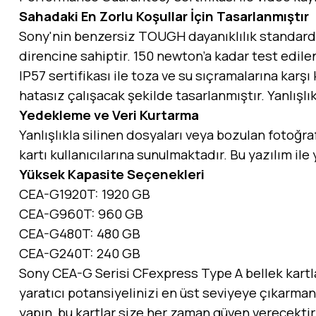
Sahadaki En Zorlu Koşullar İçin Tasarlanmıştır
Sony'nin benzersiz TOUGH dayanıklılık standardı 
direncine sahiptir. 150 newton’a kadar test edil
IP57 sertifikası ile toza ve su sıçramalarına karşı 
hatasız çalışacak şekilde tasarlanmıştır. Yanlışl
Yedekleme ve Veri Kurtarma
Yanlışlıkla silinen dosyaları veya bozulan fotoğr
kartı kullanıcılarına sunulmaktadır. Bu yazılım ile 
Yüksek Kapasite Seçenekleri
CEA-G1920T: 1920 GB
CEA-G960T: 960 GB
CEA-G480T: 480 GB
CEA-G240T: 240 GB
Sony CEA-G Serisi CFexpress Type A bellek kartları
yaratıcı potansiyelinizi en üst seviyeye çıkarmanı
yapın, bu kartlar size her zaman güven verecektir