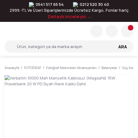
0541 517 65 54
0212 520 30 40
2999.-TL Ve Üzeri Siparişlerinizde Ücretsiz Kargo, Fonlar hariç
Detaylı inceleyin →
ARA
Anasayfa
FOTOĞRAF
Fotoğraf Makinaları Aksesuarları
Bataryalar
Güç Kayna