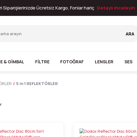
i Siparişlerinizde Ücretsiz Kargo, Fonlar hariç
Detaylı inceleyin
ARA
E & GİMBAL
FİLTRE
FOTOĞRAF
LENSLER
SES
ÖRLER
5 in 1 REFLEKTÖRLER
r