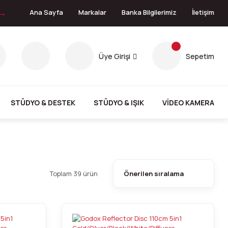
 →
Ana Sayfa
Markalar
Banka Bilgilerimiz
İletişim
Üye Girişi
Sepetim
STÜDYO & DESTEK
STÜDYO & IŞIK
VİDEO KAMERA
Toplam 39 ürün