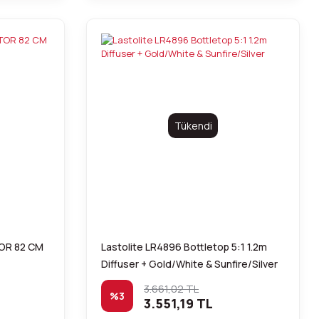
Tükendi
KTOR 82 CM
Lastolite LR4896 Bottletop 5:1 1.2m
Diffuser + Gold/White & Sunfire/Silver
3.661,02 TL
%3
3.551,19 TL