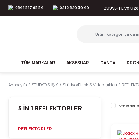
0541 517 65 54
0212 520 30 40
2999.-TL Ve Üzer
TÜM MARKALAR
AKSESUAR
ÇANTA
DRON
Anasayfa
STÜDYO & IŞIK
Stüdyo/Flash & Video Işıkları
REFLEKT
Stoktakile
5 IN 1 REFLEKTÖRLER
REFLEKTÖRLER