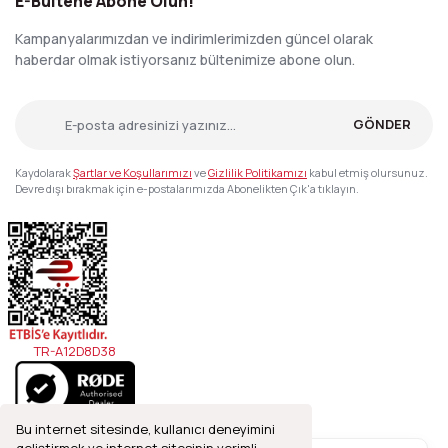
E-Bültene Abone Olun!
Kampanyalarımızdan ve indirimlerimizden güncel olarak
haberdar olmak istiyorsanız bültenimize abone olun.
GÖNDER
Kaydolarak
Şartlar ve Koşullarımızı
ve
Gizlilik Politikamızı
kabul etmiş olursunuz.
Devre dışı bırakmak için e-postalarımızda Abonelikten Çık'a tıklayın.
TR-A12D8D38
Bu internet sitesinde, kullanıcı deneyimini
geliştirmek ve internet sitesinin verimli