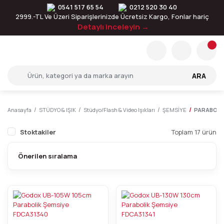
0541 517 65 54
0212 520 30 40
2999.-TL Ve Üzeri Siparişlerinizde Ücretsiz Kargo, Fonlar hariç
Detaylı inceleyin →
ARA
Anasayfa
STÜDYO & IŞIK
Stüdyo/Flash & Video Işıkları
ŞEMSİYE
PARABOLİK
Stoktakiler
Toplam 17 ürün