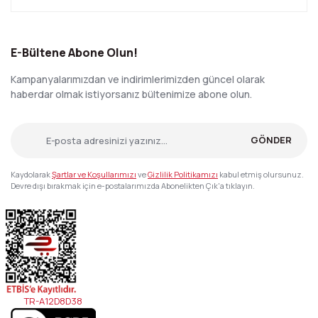
E-Bültene Abone Olun!
Kampanyalarımızdan ve indirimlerimizden güncel olarak
haberdar olmak istiyorsanız bültenimize abone olun.
GÖNDER
Kaydolarak
Şartlar ve Koşullarımızı
ve
Gizlilik Politikamızı
kabul etmiş olursunuz.
Devre dışı bırakmak için e-postalarımızda Abonelikten Çık'a tıklayın.
TR-A12D8D38